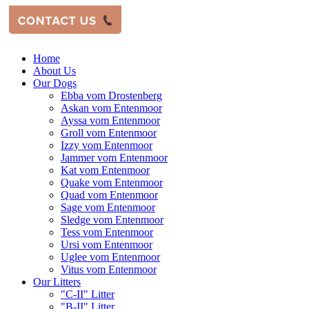
Home
About Us
Our Dogs
Ebba vom Drostenberg
Askan vom Entenmoor
Ayssa vom Entenmoor
Groll vom Entenmoor
Izzy vom Entenmoor
Jammer vom Entenmoor
Kat vom Entenmoor
Quake vom Entenmoor
Quad vom Entenmoor
Sage vom Entenmoor
Sledge vom Entenmoor
Tess vom Entenmoor
Ursi vom Entenmoor
Uglee vom Entenmoor
Vitus vom Entenmoor
Our Litters
"C-II" Litter
"B-II" Litter