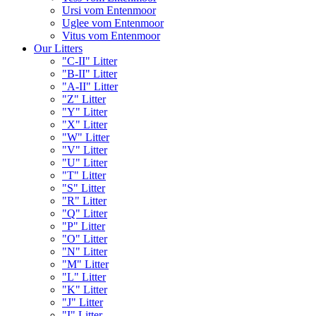
Ursi vom Entenmoor
Uglee vom Entenmoor
Vitus vom Entenmoor
Our Litters
"C-II" Litter
"B-II" Litter
"A-II" Litter
"Z" Litter
"Y" Litter
"X" Litter
"W" Litter
"V" Litter
"U" Litter
"T" Litter
"S" Litter
"R" Litter
"Q" Litter
"P" Litter
"O" Litter
"N" Litter
"M" Litter
"L" Litter
"K" Litter
"J" Litter
"I" Litter