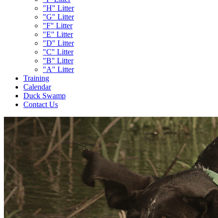
"H" Litter
"G" Litter
"F" Litter
"E" Litter
"D" Litter
"C" Litter
"B" Litter
"A" Litter
Training
Calendar
Duck Swamp
Contact Us