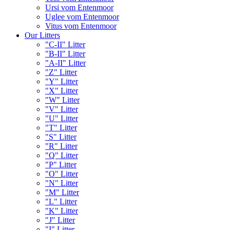
Ursi vom Entenmoor
Uglee vom Entenmoor
Vitus vom Entenmoor
Our Litters
"C-II" Litter
"B-II" Litter
"A-II" Litter
"Z" Litter
"Y" Litter
"X" Litter
"W" Litter
"V" Litter
"U" Litter
"T" Litter
"S" Litter
"R" Litter
"Q" Litter
"P" Litter
"O" Litter
"N" Litter
"M" Litter
"L" Litter
"K" Litter
"J" Litter
"I" Litter