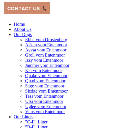
Home
About Us
Our Dogs
Ebba vom Drostenberg
Askan vom Entenmoor
Ayssa vom Entenmoor
Groll vom Entenmoor
Izzy vom Entenmoor
Jammer vom Entenmoor
Kat vom Entenmoor
Quake vom Entenmoor
Quad vom Entenmoor
Sage vom Entenmoor
Sledge vom Entenmoor
Tess vom Entenmoor
Ursi vom Entenmoor
Uglee vom Entenmoor
Vitus vom Entenmoor
Our Litters
"C-II" Litter
"B-II" Litter