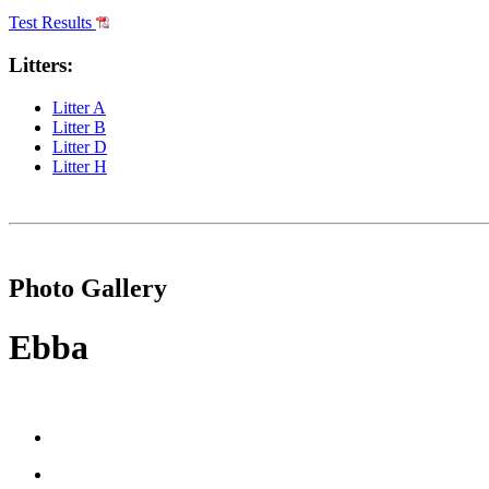
Test Results
Litters:
Litter A
Litter B
Litter D
Litter H
Photo Gallery
Ebba