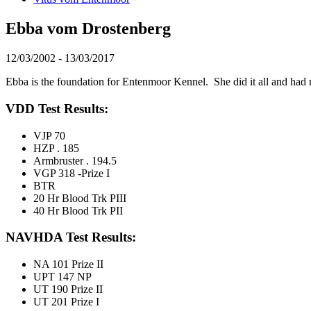
Ebba vom Drostenberg
12/03/2002 - 13/03/2017
Ebba is the foundation for Entenmoor Kennel. She did it all and had n
VDD Test Results:
VJP 70
HZP . 185
Armbruster . 194.5
VGP 318 -Prize I
BTR
20 Hr Blood Trk PIII
40 Hr Blood Trk PII
NAVHDA Test Results:
NA 101 Prize II
UPT 147 NP
UT 190 Prize II
UT 201 Prize I