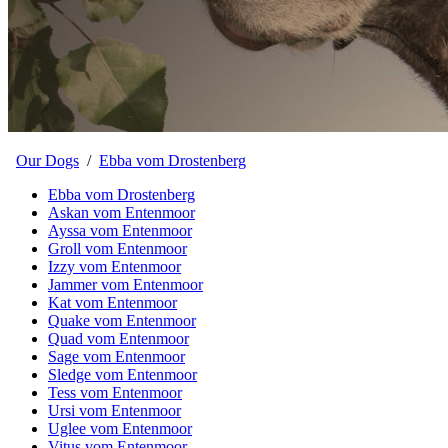
Our Dogs
/
Ebba vom Drostenberg
Ebba vom Drostenberg
Askan vom Entenmoor
Ayssa vom Entenmoor
Groll vom Entenmoor
Izzy vom Entenmoor
Jammer vom Entenmoor
Kat vom Entenmoor
Quake vom Entenmoor
Quad vom Entenmoor
Sage vom Entenmoor
Sledge vom Entenmoor
Tess vom Entenmoor
Ursi vom Entenmoor
Uglee vom Entenmoor
Vitus vom Entenmoor