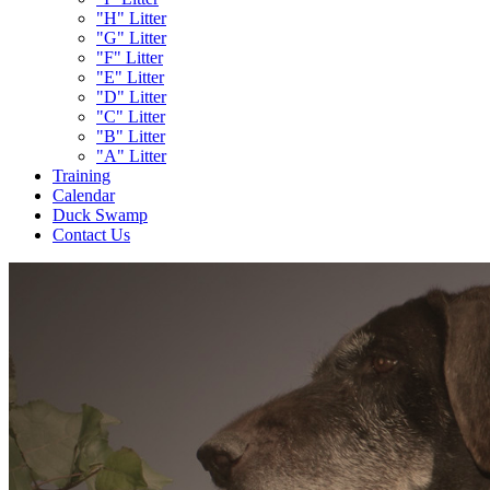
"H" Litter
"G" Litter
"F" Litter
"E" Litter
"D" Litter
"C" Litter
"B" Litter
"A" Litter
Training
Calendar
Duck Swamp
Contact Us