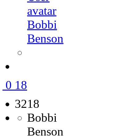
Bobbi
Benson
0
18
3218
Bobbi
Benson