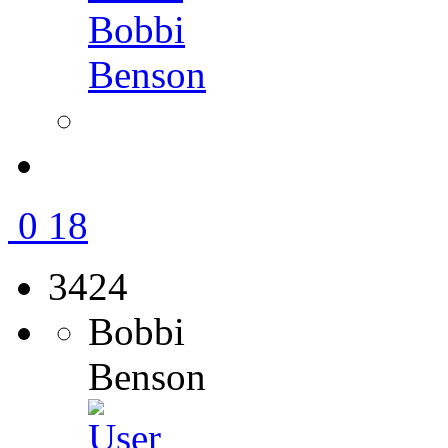
Bobbi
Benson
0
18
3424
Bobbi
Benson