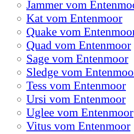
Jammer vom Entenmo
Kat vom Entenmoor
Quake vom Entenmoo
Quad vom Entenmoor
Sage vom Entenmoor
Sledge vom Entenmoo
Tess vom Entenmoor
Ursi vom Entenmoor
Uglee vom Entenmoor
Vitus vom Entenmoor