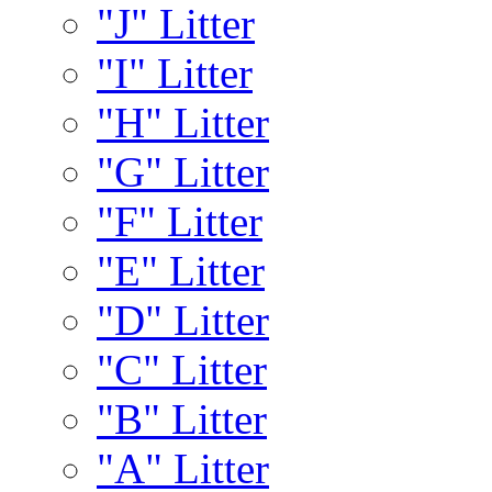
"J" Litter
"I" Litter
"H" Litter
"G" Litter
"F" Litter
"E" Litter
"D" Litter
"C" Litter
"B" Litter
"A" Litter