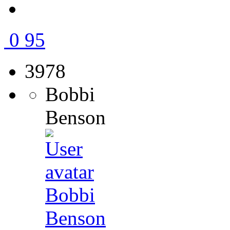
0
95
3978
Bobbi
Benson
Bobbi
Benson