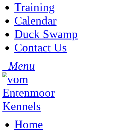
Training
Calendar
Duck Swamp
Contact Us
Menu
Home