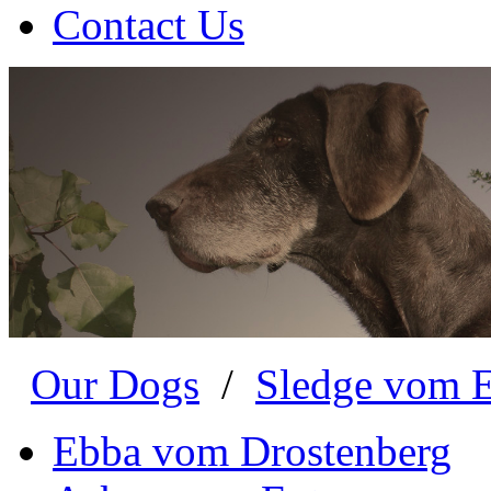
Contact Us
Our Dogs
/
Sledge vom 
Ebba vom Drostenberg