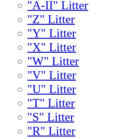
"A-II" Litter
"Z" Litter
"Y" Litter
"X" Litter
"W" Litter
"V" Litter
"U" Litter
"T" Litter
"S" Litter
"R" Litter